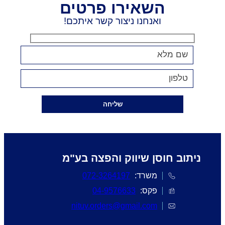
השאירו פרטים
ואנחנו ניצור קשר איתכם!
שליחה
ניתוב חוסן שיווק והפצה בע"מ
משרד:
072-3264197
פקס:
04-9576633
nituv.orders@gmail.com