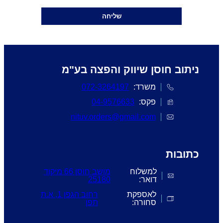
שליחה
ניתוב חוסן שיווק והפצה בע"מ
משרד:
072-3264197
פקס:
04-9576633
nituv.orders@gmail.com
כתובות
למשלוח
מושב חוסן 66 מיקוד
דואר:
25180
לאספקת
רחוב הגפן 1, א.ת
סחורה:
תפן