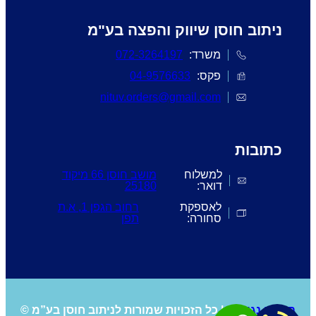
ניתוב חוסן שיווק והפצה בע"מ
משרד:
072-3264197
פקס:
04-9576633
nituv.orders@gmail.com
כתובות
למשלוח
מושב חוסן 66 מיקוד
דואר:
25180
לאספקת
רחוב הגפן 1, א.ת
סחורה:
תפן
הסדרי נגישות
| כל הזכויות שמורות לניתוב חוסן בע”מ ©