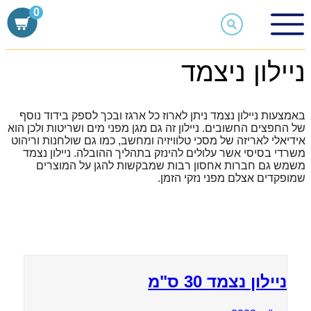
Skip
0
to
content
רדיד אלומניום וניילון ניצמד
ניילון ניצמד
ניילון ניצמד
באמצעות ניילון נצמד ניתן לארוז כל ארגז ובכך לספק בידוד נוסף
של החפצים החשובים. ניילון זה גם מגן מפני מים ושריטות ולכן הוא
אידיאלי לאריזה של מסכי טלוויזיה ומחשב, כמו גם שולחנות וריהוט
משרדי בסיסי אשר עלולים להינזק בתהליך ההובלה. ניילון נצמד
משמש גם חברות אחסון רבות שמבקשות להגן על המוצרים
שמופקדים אצלם מפני נזקי הזמן.
ניילון נצמד 30 ס"מ