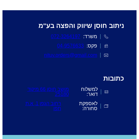
ניתוב חוסן שיווק והפצה בע"מ
משרד:
072-3264197
פקס:
04-9576633
nituv.orders@gmail.com
כתובות
למשלוח
מושב חוסן 66 מיקוד
דואר:
25180
לאספקת
רחוב הגפן 1, א.ת
סחורה:
תפן