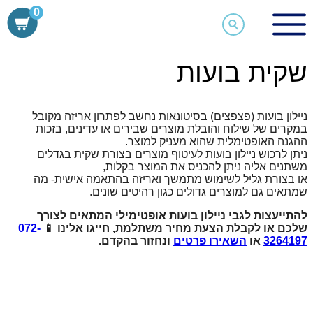
Skip
0
to
content
מוצרי אריזה
שקית בועות
שקית בועות
ניילון בועות (פצפצים) בסיטונאות נחשב לפתרון אריזה מקובל
במקרים של שילוח והובלת מוצרים שבירים או עדינים, בזכות
ההגנה האופטימלית שהוא מעניק למוצר.
ניתן לרכוש ניילון בועות לעיטוף מוצרים בצורת שקית בגדלים
משתנים אליה ניתן להכניס את המוצר בקלות,
או בצורת גליל לשימוש מתמשך ואריזה בהתאמה אישית- מה
שמתאים גם למוצרים גדולים כגון רהיטים שונים.
להתייעצות לגבי ניילון בועות אופטימילי המתאים לצורך
שלכם או לקבלת הצעת מחיר משתלמת, חייגו אלינו 📱
072-
3264197
או
השאירו פרטים
ונחזור בהקדם.