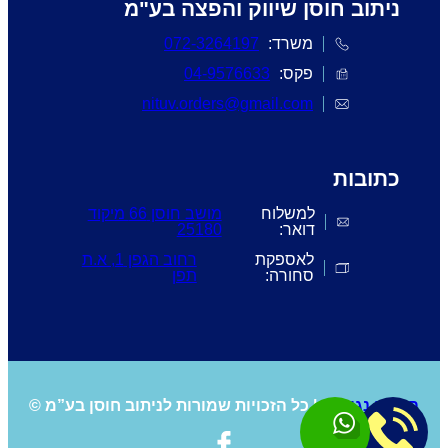
ניתוב חוסן שיווק והפצה בע"מ
משרד:
072-3264197
פקס:
04-9576633
nituv.orders@gmail.com
כתובות
למשלוח
מושב חוסן 66 מיקוד
דואר:
25180
לאספקת
רחוב הגפן 1, א.ת
סחורה:
תפן
הסדרי נגישות
| כל הזכויות שמורות לניתוב חוסן בע”מ ©