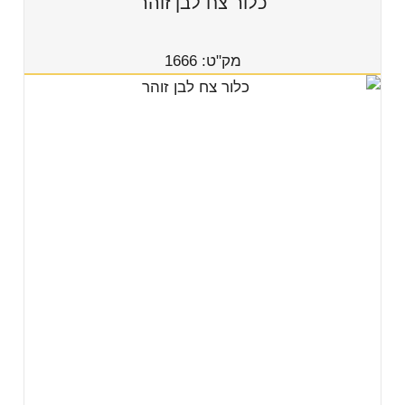
כלור צח לבן זוהר
מק"ט: 1666